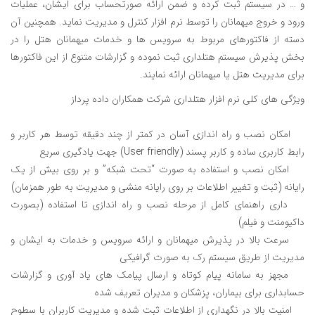
و … در سیستم ثبت کرده و ضمن ارائه صورتحساب برای ایشان، عملیات
ورود و خروج میهمانان را توسط نرم افزار کنترل و مدیریت نماید. همچنین آن
دسته از فاکتورهای مربوط به سرویس ها و خدمات میهمانان هتل را در
بخش پذیرش سیستم هتلداری ثبت نموده و گزارشات متنوع از این فاکتورها
برای مدیریت هتل یا میهمانان ارائه نمایند.
ویژگی های کلی نرم افزار هتلداری شرکت همکاران داده پرداز
امکان نصب و راه اندازی آسان در کمتر از چند دقیقه توسط هر کاربر و
رابط کاربری ساده و کاربر پسند (User friendly) جهت یادگیری سریع
امکان نصب و استفاده به صورت “تحت شبکه” و بر روی بیش از یک
رایانه (ثبت و تغییر اطلاعات بر روی رایانه منشی و مدیریت به طور همزمان)
داری راهنمای کامل از مرحله نصب و راه اندازی تا استفاده (بصورت
داکیومنت و فیلم)
سرعت بالا در پذیرش میهمانان و ارائه سرویس و خدمات به ایشان و
مدیریت از طریق سیستم رک به صورت گرافیکی
مجهز به سامانه پیام کوتاه و ارسال پیامک های یاد آوری و گزارشات
حسابداری برای بیماران، پزشکان و مدیران تعریف شده
امنیت بالا در نگهداری از اطلاعات ثبت شده و مدیریت کاربران با سطوح