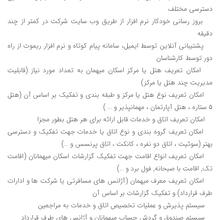
دسترسی مختلف
بروز رسانی خودکار نرم افزار از طریق وب سایت شرکت در کمتر از چند
دقیقه
پشتیبانی آنلاین توسط ایمیل، سامانه پیام کوتاه و نرم افزار ریموت از راه
دور توسط کارشناسان
امکان تعریف هتل یا مرکز اسکان میهمان به تعداد مورد نیاز (قابلیت
مدیریت چند هتل یا مرکز)
امکان تعریف نوع هتل یا مرکز و طبقه بندی و تفکیک بر اساس آن (هتل
5 ستاره ، هتل آپارتمان ، مهمانپذیر و … )
امکان تعریف اتاق و خدمات قابل ارائه برای هر هتل بطور مجزا
امکان تعریف گروه بندی و نوع اتاق یا خدمات جهت تفکیک و دسترسی
بهتر (سوئیت ، اتاق دو نفره ، کانکت ، اتاق پرنسس و …)
امکان تعریف انواع اقامت جهت تفکیک گزارشات اسکان میهمانان (اقامت
تک, اقامت با صبحانه, فول برد و …)
امکان تعریف معرف میهمان (آژانس های مسافرتی یا شرکت ها و ادارات
طرف قرارداد) و تفکیک گزارشات بر اساس آن
سیستم پذیرش و عملیات تخصیص اتاق و خدمات به مراجعین
سیستم صندوق و گردش حساب میهمانان و آژانس های طرف قرارداد