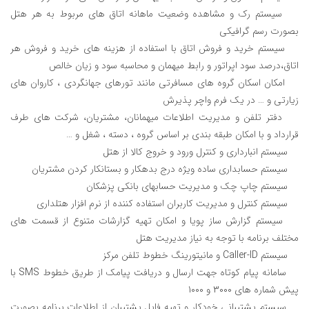
سیستم رک و مشاهده وضعیت ماهانه اتاق های مربوط به هر هتل
بصورت رسم گرافیکی
سیستم خرید و فروش اتاق با استفاده از هزینه های خرید و فروش هر
اتاق،درصد سود اپراتور و رابط میهمان و محاسبه سود و زیان خالص
امکان اسکان گروه های مسافرتی مانند تورهای جهانگردی ، کاروان های
زیارتی و … در یک فرم واچر پذیرش
دفتر تلفن و مدیریت اطلاعات میهمانان، مشتریان، شرکت های طرف
قرارداد و با امکان طبقه بندی بر اساس گروه ، دسته ، شغل و …
سیستم انبارداری و کنترل ورود و خروج کالا از هتل
سیستم حسابداری ساده ویژه درج بدهکار و بستانکار کردن مشتریان
سیستم چاپ چک و مدیریت حسابهای بانکی پزشکان
سیستم کنترل و مدیریت کاربران استفاده کننده از نرم افزار هتلداری
سیستم گزارش ساز پویا و امکان تهیه گزارشات متنوع از قسمت های
مختلف برنامه با توجه به نیاز مدیریت هتل
سیستم Caller-ID و مانیتورینگ خطوط تلفن مرکز
سامانه پیام کوتاه جهت ارسال و دریافت پیامک از طریق خطوط SMS با
پیش شماره های 3000 و 1000
سیستم پشتیبانی خودکار و تهیه فایل پشتیبان از اطلاعات برنامه بصورت